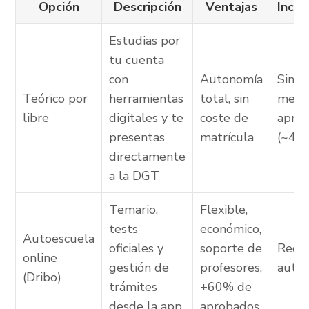
Opción
Descripción
Ventajas
Inco
Estudias por
tu cuenta
con
Autonomía
Sin s
Teórico por
herramientas
total, sin
menor
libre
digitales y te
coste de
apro
presentas
matrícula
(~40
directamente
a la DGT
Temario,
Flexible,
tests
económico,
Autoescuela
oficiales y
soporte de
Requ
online
gestión de
profesores,
autod
(Dribo)
trámites
+60% de
desde la app
aprobados