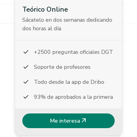
Teórico Online
Sácatelo en dos semanas dedicando
dos horas al día
check
+2500 preguntas oficiales DGT
check
Soporte de profesores
check
Todo desde la app de Dribo
check
93% de aprobados a la primera
arrow_outward
Me interesa