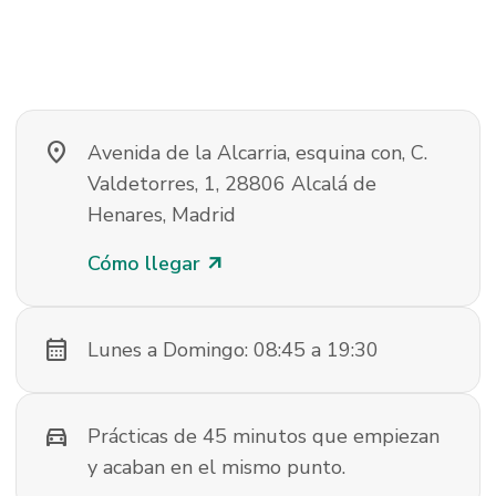
location_on
Avenida de la Alcarria, esquina con, C.
Valdetorres, 1, 28806 Alcalá de
Henares, Madrid
Cómo llegar
arrow_outward
calendar_month
Lunes a Domingo: 08:45 a 19:30
directions_car
Prácticas de 45 minutos que empiezan
y acaban en el mismo punto.