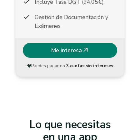
check
Incluye Tasa DGT (94,05€)
check
Gestión de Documentación y
Exámenes
arrow_outward
Me interesa
Puedes pagar en
3 cuotas sin intereses
Lo que necesitas
en una app