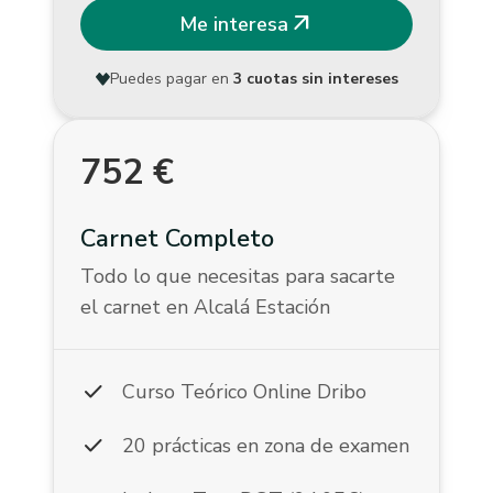
arrow_outward
Me interesa
Puedes pagar en
3 cuotas sin intereses
752
€
Carnet Completo
Todo lo que necesitas para sacarte
el carnet en Alcalá Estación
check
Curso Teórico Online Dribo
check
20 prácticas en zona de examen