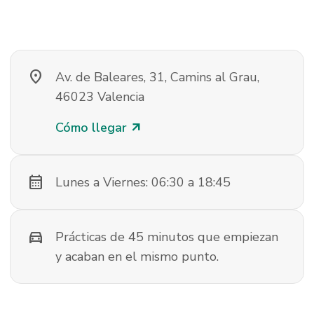
location_on
Av. de Baleares, 31, Camins al Grau,
46023 Valencia
Cómo llegar
arrow_outward
calendar_month
Lunes a Viernes: 06:30 a 18:45
directions_car
Prácticas de 45 minutos que empiezan
y acaban en el mismo punto.