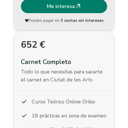
arrow_outward
Me interesa
Puedes pagar en
3 cuotas sin intereses
652
€
Carnet Completo
Todo lo que necesitas para sacarte
el carnet en Ciutat de les Arts
check
Curso Teórico Online Dribo
check
18 prácticas en zona de examen