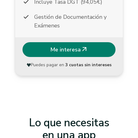
check
Incluye Tasa DGT (94,05€)
check
Gestión de Documentación y
Exámenes
arrow_outward
Me interesa
Puedes pagar en
3 cuotas sin intereses
Lo que necesitas
en una app