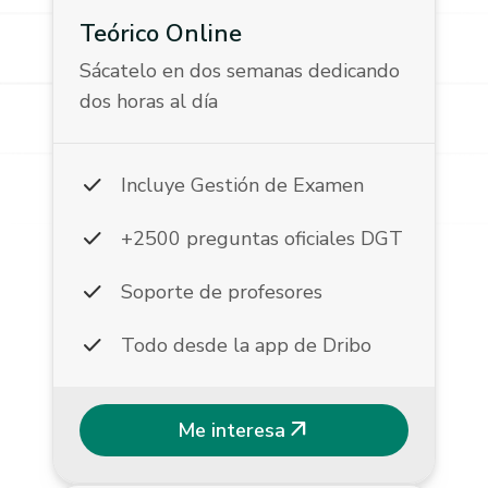
Teórico Online
Sácatelo en dos semanas dedicando
dos horas al día
check
Incluye Gestión de Examen
check
+2500 preguntas oficiales DGT
check
Soporte de profesores
check
Todo desde la app de Dribo
arrow_outward
Me interesa