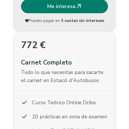
arrow_outward
Me interesa
Puedes pagar en
3 cuotas sin intereses
772
€
Carnet Completo
Todo lo que necesitas para sacarte
el carnet en Estació d'Autobusos
check
Curso Teórico Online Dribo
check
20 prácticas en zona de examen