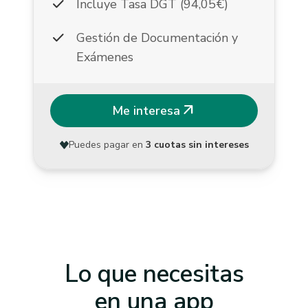
check
Incluye Tasa DGT (94,05€)
check
Gestión de Documentación y
Exámenes
arrow_outward
Me interesa
Puedes pagar en
3 cuotas sin intereses
Lo que necesitas
en una app