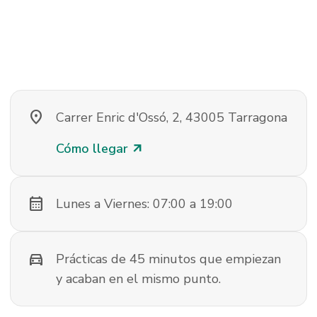
location_on
Carrer Enric d'Ossó, 2, 43005 Tarragona
Cómo llegar
arrow_outward
calendar_month
Lunes a Viernes: 07:00 a 19:00
directions_car
Prácticas de 45 minutos que empiezan
y acaban en el mismo punto.