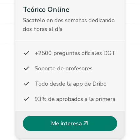
Teórico Online
Sácatelo en dos semanas dedicando
dos horas al día
check
+2500 preguntas oficiales DGT
check
Soporte de profesores
check
Todo desde la app de Dribo
check
93% de aprobados a la primera
arrow_outward
Me interesa