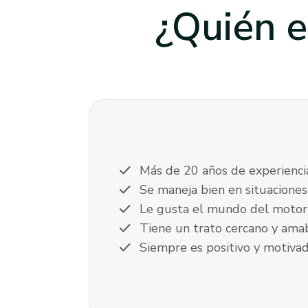
¿Quién e
check
Más de 20 años de experienci
check
Se maneja bien en situaciones
check
Le gusta el mundo del motor
check
Tiene un trato cercano y ama
check
Siempre es positivo y motiva