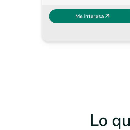
arrow_outward
Me interesa
Lo qu