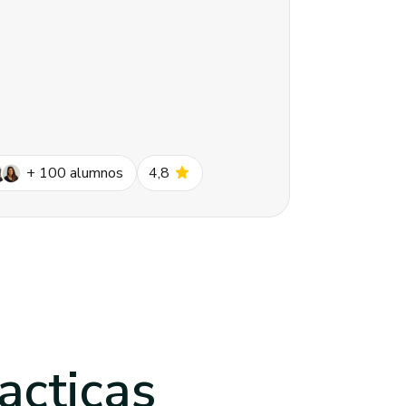
star
+
100
alumnos
4,8
acticas