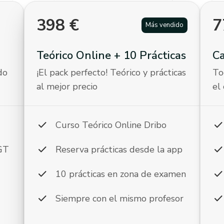
398
€
7
Más vendido
Teórico Online + 10 Prácticas
C
do
¡El pack perfecto! Teórico y prácticas
To
al mejor precio
el
check
chec
Curso Teórico Online Dribo
check
chec
DGT
Reserva prácticas desde la app
check
chec
10 prácticas en zona de examen
check
chec
Siempre con el mismo profesor