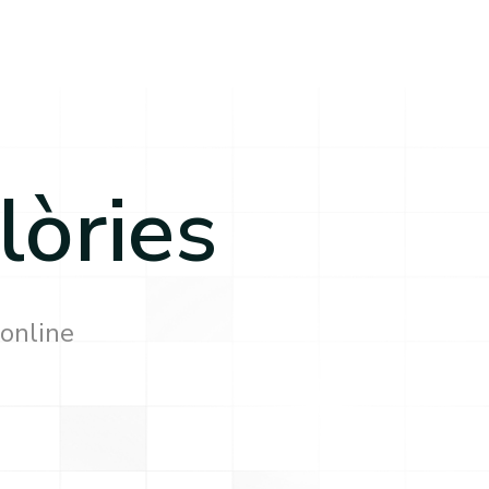
lòries
 online