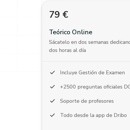
79
€
Teórico Online
Sácatelo en dos semanas dedican
dos horas al día
check
Incluye Gestión de Examen
check
+2500 preguntas oficiales 
check
Soporte de profesores
check
Todo desde la app de Dribo