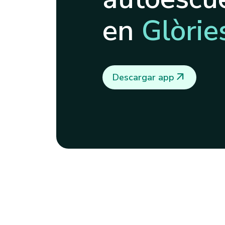
en
Glòrie
arrow_outward
Descargar app