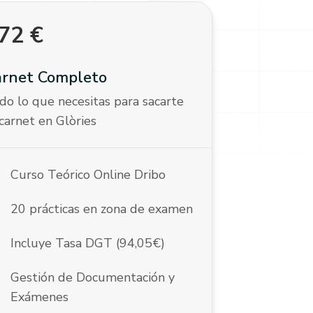
72
€
arnet Completo
do lo que necesitas para sacarte
 carnet en Glòries
k
Curso Teórico Online Dribo
k
20 prácticas en zona de examen
k
Incluye Tasa DGT (94,05€)
k
Gestión de Documentación y
Exámenes