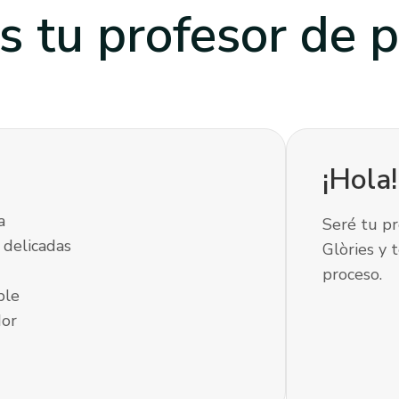
s tu profesor
de p
¡Hola
a
Seré tu pr
 delicadas
Glòries y 
proceso.
ble
dor