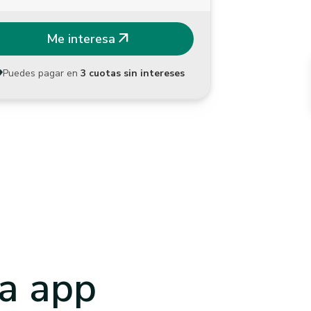
arrow_outward
Me interesa
Puedes pagar en
3 cuotas sin intereses
a app