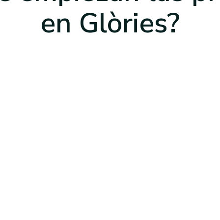
en Glòries
?