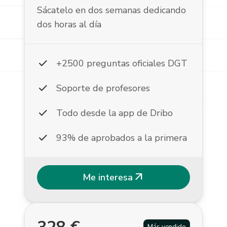
Sácatelo en dos semanas dedicando
dos horas al día
check
+2500 preguntas oficiales DGT
check
Soporte de profesores
check
Todo desde la app de Dribo
check
93% de aprobados a la primera
arrow_outward
Me interesa