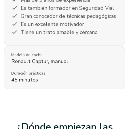
check
Más de 5 años de experiencia
check
Es también formador en Seguridad Vial
check
Gran conocedor de técnicas pedagógicas
check
Es un excelente motivador
check
Tiene un trato amable y cercano
Modelo de coche
Renault
Captur
,
manual
Duración prácticas
45
minutos
¿Dónde empiezan las