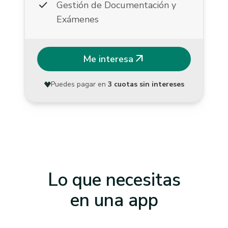
check
Gestión de Documentación y
Exámenes
arrow_outward
Me interesa
Puedes pagar en
3 cuotas sin intereses
Lo que necesitas
en una app