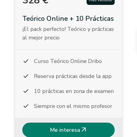
328
€
Más vendido
Teórico Online + 10 Prácticas
¡El pack perfecto! Teórico y prácticas
al mejor precio
check
Curso Teórico Online Dribo
check
Reserva prácticas desde la app
check
10 prácticas en zona de examen
check
Siempre con el mismo profesor
arrow_outward
Me interesa