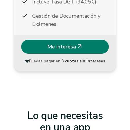
check
Incluye Tasa DGT (94,05€)
check
Gestión de Documentación y
Exámenes
arrow_outward
Me interesa
Puedes pagar en
3 cuotas sin intereses
Lo que necesitas
en una app