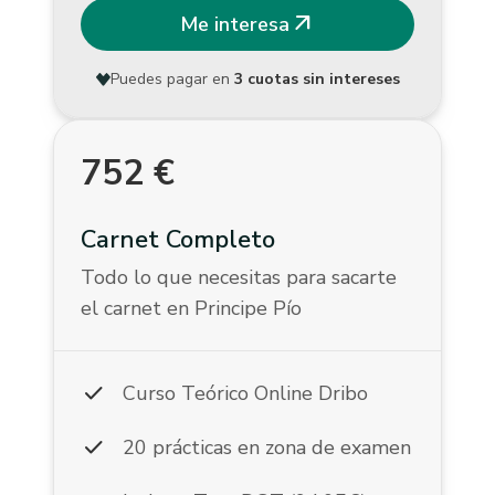
arrow_outward
Me interesa
Puedes pagar en
3 cuotas sin intereses
752
€
Carnet Completo
Todo lo que necesitas para sacarte
el carnet en Principe Pío
check
Curso Teórico Online Dribo
check
20 prácticas en zona de examen