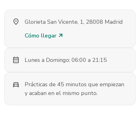
location_on
Glorieta San Vicente, 1, 28008 Madrid
Cómo llegar
arrow_outward
calendar_month
Lunes a Domingo: 06:00 a 21:15
directions_car
Prácticas de 45 minutos que empiezan
y acaban en el mismo punto.