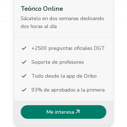
Teórico Online
Sácatelo en dos semanas dedicando
dos horas al día
check
+2500 preguntas oficiales DGT
check
Soporte de profesores
check
Todo desde la app de Dribo
check
93% de aprobados a la primera
arrow_outward
Me interesa