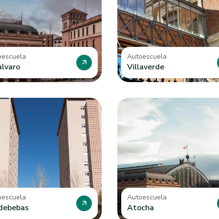
oescuela
Autoescuela
arrow_outward
alvaro
Villaverde
oescuela
Autoescuela
arrow_outward
debebas
Atocha
oescuela