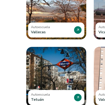
Autoescuela
Aut
arrow_outward
Vallecas
Vic
Autoescuela
Aut
arrow_outward
Tetuán
Val
Aut