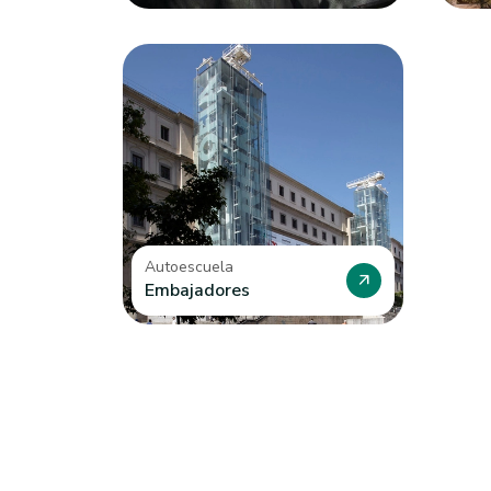
Lag
Autoescuela
arrow_outward
Embajadores