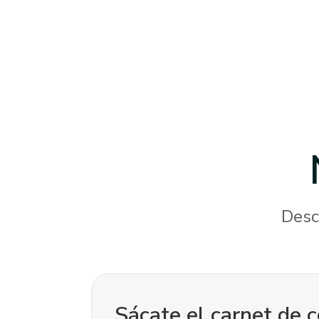
Desc
Sácate el carnet de 