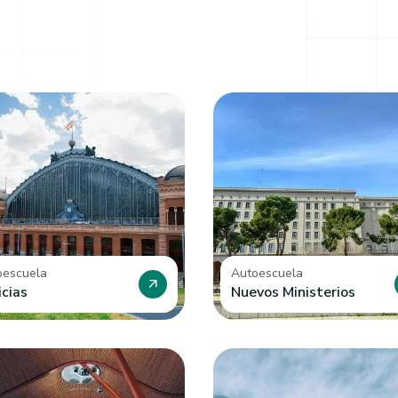
oescuela
Autoescuela
arrow_outward
icias
Nuevos Ministerios