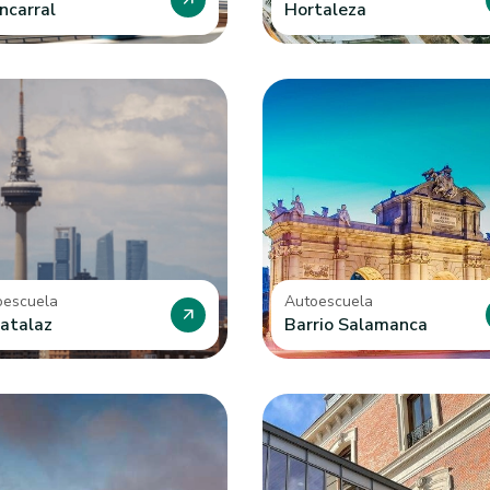
arrow_outward
ncarral
Hortaleza
oescuela
Autoescuela
arrow_outward
atalaz
Barrio Salamanca