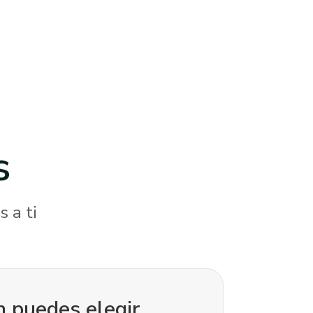
s
 a ti
 puedes elegir