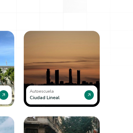
Autoescuela
arrow_outward
arrow_outward
Ciudad Lineal