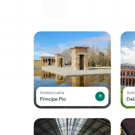
Autoescuela
Aut
arrow_outward
Principe Pío
Del