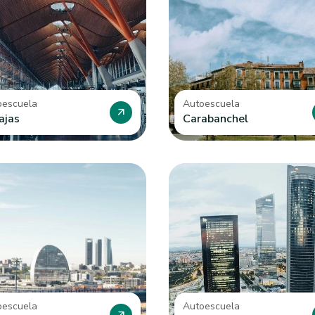
oescuela
Autoescuela
arrow_outward
ajas
Carabanchel
oescuela
Autoescuela