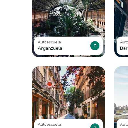
Autoescuela
Aut
arrow_outward
Arganzuela
Bar
Autoescuela
Aut