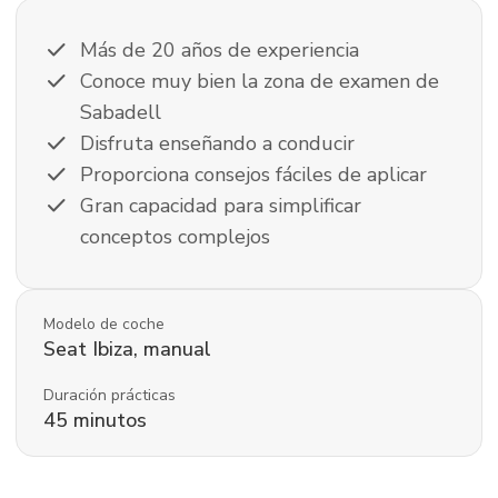
check
Más de 20 años de experiencia
check
Conoce muy bien la zona de examen de
Sabadell
check
Disfruta enseñando a conducir
check
Proporciona consejos fáciles de aplicar
check
Gran capacidad para simplificar
conceptos complejos
Modelo de coche
Seat
Ibiza
,
manual
Duración prácticas
45
minutos