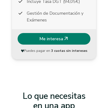
check
Incluye Tasa DGT (94,05€)
check
Gestión de Documentación y
Exámenes
arrow_outward
Me interesa
Puedes pagar en
3 cuotas sin intereses
Lo que necesitas
en una app