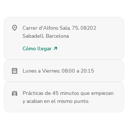
location_on
Carrer d'Alfons Sala, 75, 08202
Sabadell, Barcelona
Cómo llegar
arrow_outward
calendar_month
Lunes a Viernes: 08:00 a 20:15
directions_car
Prácticas de 45 minutos que empiezan
y acaban en el mismo punto.