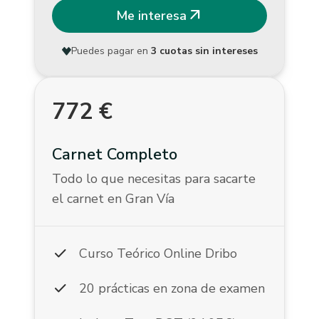
arrow_outward
Me interesa
Puedes pagar en
3 cuotas sin intereses
772
€
Carnet Completo
Todo lo que necesitas para sacarte
el carnet en Gran Vía
check
Curso Teórico Online Dribo
check
20 prácticas en zona de examen