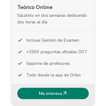
Teórico Online
Sácatelo en dos semanas dedicando
dos horas al día
check
Incluye Gestión de Examen
check
+2500 preguntas oficiales DGT
check
Soporte de profesores
check
Todo desde la app de Dribo
arrow_outward
Me interesa