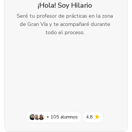
¡Hola! Soy
Hilario
Seré tu profesor de prácticas en la zona
de Gran Vía y te acompañaré durante
todo el proceso.
star
+
105
alumnos
4,8