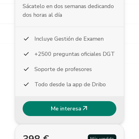
Sácatelo en dos semanas dedicando
dos horas al día
check
Incluye Gestión de Examen
check
+2500 preguntas oficiales DGT
check
Soporte de profesores
check
Todo desde la app de Dribo
arrow_outward
Me interesa