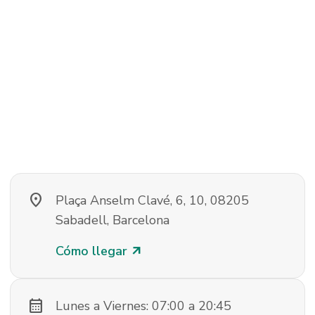
location_on
Plaça Anselm Clavé, 6, 10, 08205
Sabadell, Barcelona
Cómo llegar
arrow_outward
calendar_month
Lunes a Viernes: 07:00 a 20:45