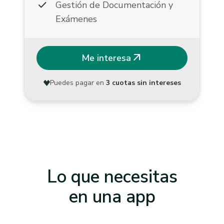
check
Gestión de Documentación y
Exámenes
arrow_outward
Me interesa
Puedes pagar en
3 cuotas sin intereses
Lo que necesitas
en una app