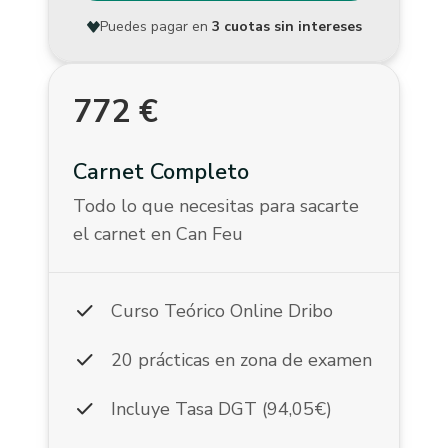
Puedes pagar en
3 cuotas sin intereses
772
€
Carnet Completo
Todo lo que necesitas para sacarte
el carnet en Can Feu
check
Curso Teórico Online Dribo
check
20 prácticas en zona de examen
check
Incluye Tasa DGT (94,05€)