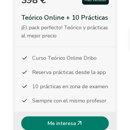
398
€
Más vendido
Teórico Online + 10 Prácticas
¡El pack perfecto! Teórico y prácticas
al mejor precio
check
Curso Teórico Online Dribo
check
Reserva prácticas desde la app
check
10 prácticas en zona de examen
check
Siempre con el mismo profesor
arrow_outward
Me interesa