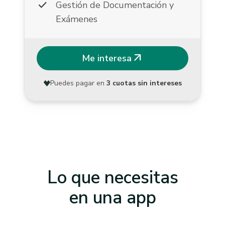
check
Gestión de Documentación y
Exámenes
arrow_outward
Me interesa
Puedes pagar en
3 cuotas sin intereses
Lo que necesitas
en una app