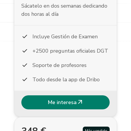
Sácatelo en dos semanas dedicando
dos horas al día
check
Incluye Gestión de Examen
check
+2500 preguntas oficiales DGT
check
Soporte de profesores
check
Todo desde la app de Dribo
arrow_outward
Me interesa