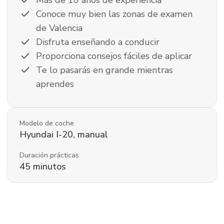
check
Más de 10 años de experiencia
check
Conoce muy bien las zonas de examen
de Valencia
check
Disfruta enseñando a conducir
check
Proporciona consejos fáciles de aplicar
check
Te lo pasarás en grande mientras
aprendes
Modelo de coche
Hyundai
I-20
,
manual
Duración prácticas
45
minutos