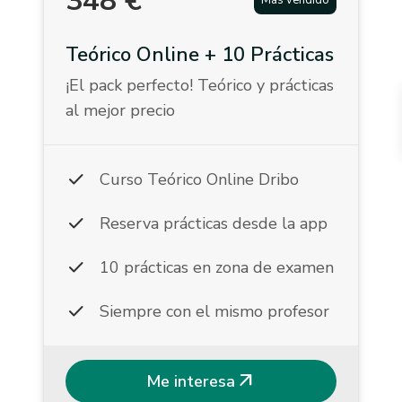
348
€
Más vendido
Teórico Online + 10 Prácticas
¡El pack perfecto! Teórico y prácticas
al mejor precio
check
Curso Teórico Online Dribo
check
Reserva prácticas desde la app
check
10 prácticas en zona de examen
check
Siempre con el mismo profesor
arrow_outward
Me interesa