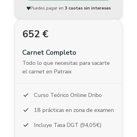
Puedes pagar en
3 cuotas sin intereses
652
€
Carnet Completo
Todo lo que necesitas para sacarte
el carnet en Patraix
check
Curso Teórico Online Dribo
check
18 prácticas en zona de examen
check
Incluye Tasa DGT (94,05€)