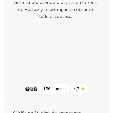
Seré tu profesor de prácticas en la zona
de Patraix y te acompañaré durante
todo el proceso.
star
+
156
alumnos
4,7