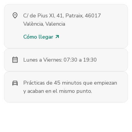
location_on
C/ de Pius XI, 41, Patraix, 46017
València, Valencia
Cómo llegar
arrow_outward
calendar_month
Lunes a Viernes: 07:30 a 19:30
directions_car
Prácticas de 45 minutos que empiezan
y acaban en el mismo punto.