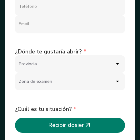
Teléfono
Email
¿Dónde te gustaría abrir?
*
arrow_drop_down
Provincia
arrow_drop_down
Zona de examen
¿Cuál es tu situación?
*
arrow_outward
Recibir dosier