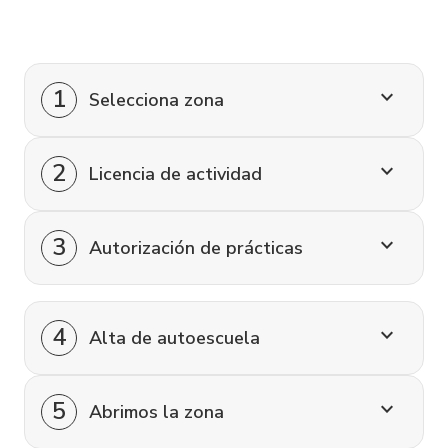
1
keyboard_arrow_down
Selecciona zona
2
keyboard_arrow_down
Licencia de actividad
3
keyboard_arrow_down
Autorización de prácticas
4
keyboard_arrow_down
Alta de autoescuela
5
keyboard_arrow_down
Abrimos la zona