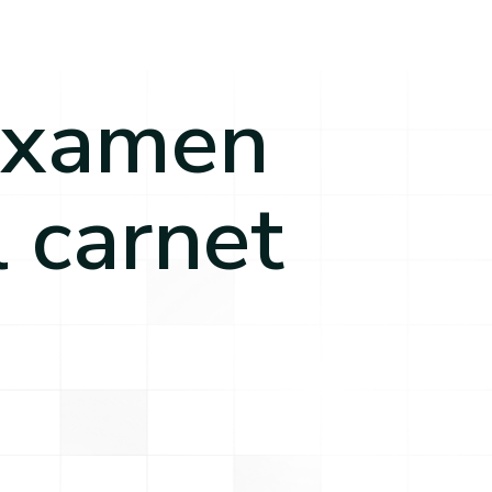
 examen
l carnet
?