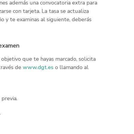
ienes además una convocatoria extra para
rse con tarjeta. La tasa se actualiza
ño y te examinas al siguiente, deberás
l examen
bjetivo que te hayas marcado, solicita
 través de
www.dgt.es
o llamando al
 previa
.
.