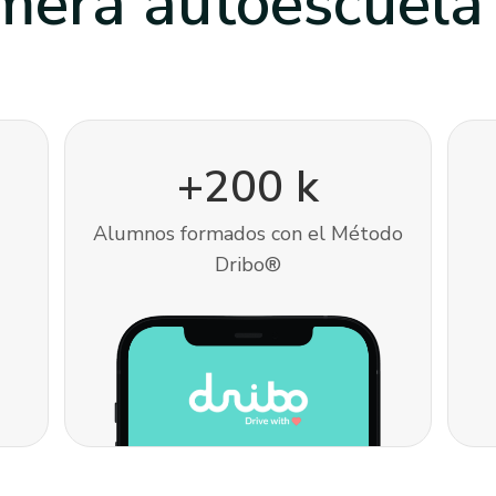
imera autoescuel
+200 k
Alumnos formados con el Método
Dribo®