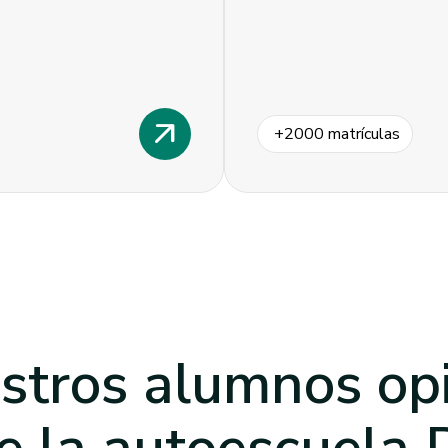
arrow_outward
+
2000
matrículas
stros alumnos op