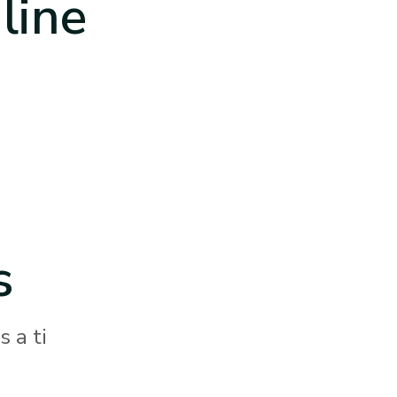
line
s
 a ti