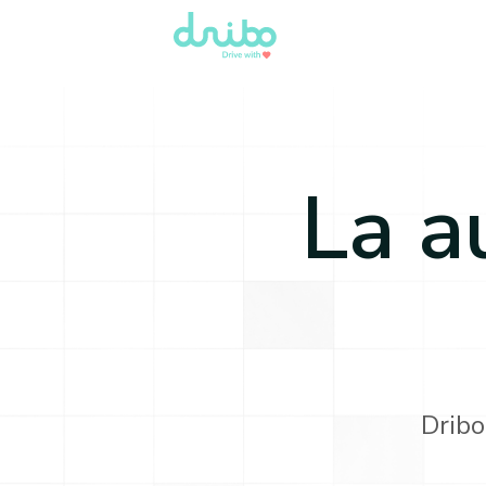
La a
Dribo