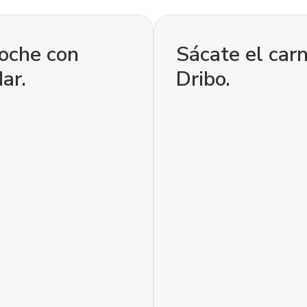
coche con
Sácate el car
ar.
Dribo.