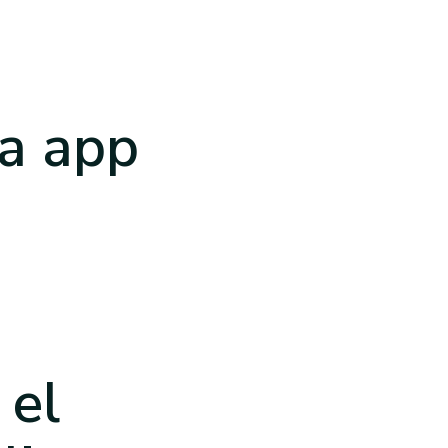
a app
e
el