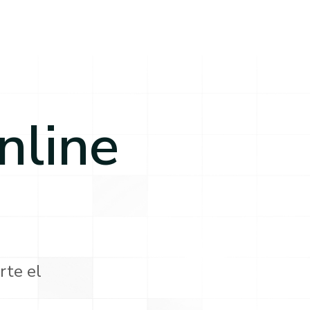
nline
rte el