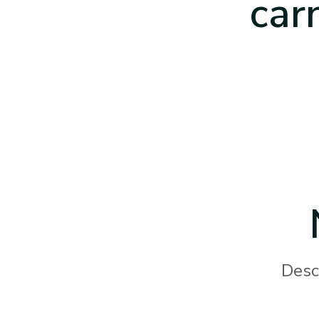
car
Desc