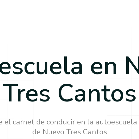
escuela en
N
Tres Cantos
 el carnet de conducir en la autoescuela
de
Nuevo Tres Cantos