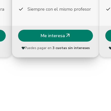
check
chec
ra
Siempre con el mismo profesor
arrow_outward
Me interesa
Puedes pagar en
3 cuotas sin intereses