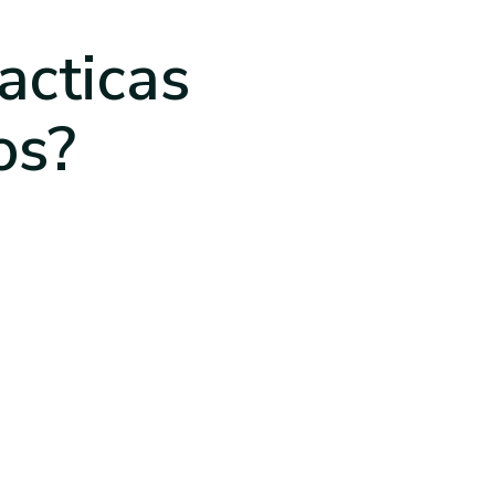
acticas
os
?