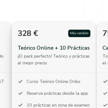
328
€
7
Más vendido
Teórico Online + 10 Prácticas
C
do
¡El pack perfecto! Teórico y prácticas
To
al mejor precio
el
check
chec
DGT
Curso Teórico Online Dribo
check
chec
Reserva prácticas desde la app
check
chec
10 prácticas en zona de examen