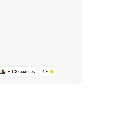
star
+
100
alumnos
4,9