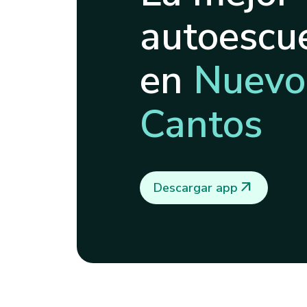
autoescue
en
Nuevo
Cantos
arrow_outward
Descargar app