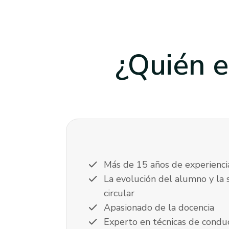
¿Quién e
check
Más de 15 años de experienci
check
La evolución del alumno y la 
circular
check
Apasionado de la docencia
check
Experto en técnicas de condu