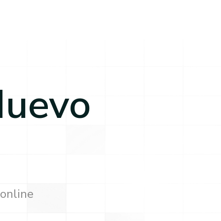
uevo
 online