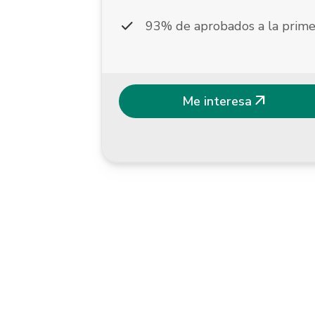
check
93% de aprobados a la prime
arrow_outward
Me interesa