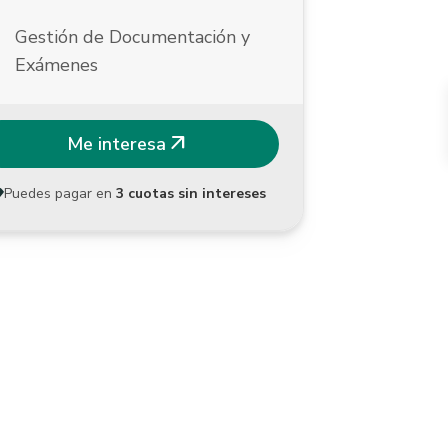
k
Gestión de Documentación y
Exámenes
arrow_outward
Me interesa
Puedes pagar en
3 cuotas sin intereses