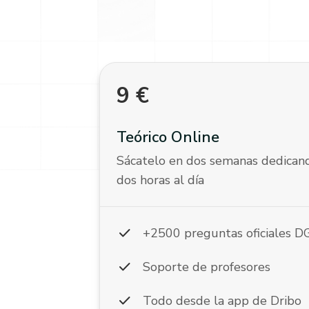
9
€
Teórico Online
Sácatelo en dos semanas dedican
dos horas al día
check
+2500 preguntas oficiales 
check
Soporte de profesores
check
Todo desde la app de Dribo