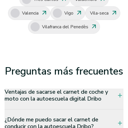
arrow_outward
arrow_outward
arrow_outward
Valencia
Vigo
Vila-seca
arrow_outward
Vilafranca del Penedès
Preguntas
más frecuentes
Ventajas de sacarse el carnet de coche y
add
moto con la autoescuela digital Dribo
¿Dónde me puedo sacar el carnet de
add
conducir con la autoescuela Dribo?