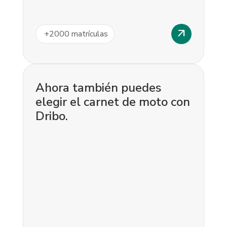
arrow_outward
+
2000
matrículas
Ahora también puedes
elegir el carnet de moto con
Dribo.