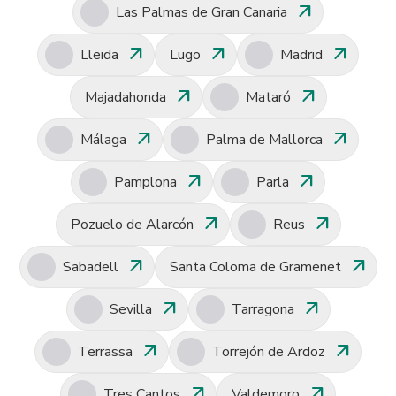
arrow_outward
Las Palmas de Gran Canaria
arrow_outward
arrow_outward
arrow_outward
Lleida
Lugo
Madrid
arrow_outward
arrow_outward
Majadahonda
Mataró
arrow_outward
arrow_outward
Málaga
Palma de Mallorca
arrow_outward
arrow_outward
Pamplona
Parla
arrow_outward
arrow_outward
Pozuelo de Alarcón
Reus
arrow_outward
arrow_outward
Sabadell
Santa Coloma de Gramenet
arrow_outward
arrow_outward
Sevilla
Tarragona
arrow_outward
arrow_outward
Terrassa
Torrejón de Ardoz
arrow_outward
arrow_outward
Tres Cantos
Valdemoro