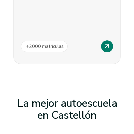
arrow_outward
+
2000
matrículas
La mejor autoescuela
en
Castellón