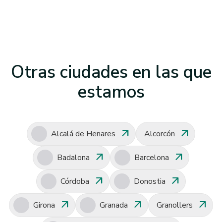
Otras ciudades en las que
estamos
arrow_outward
arrow_outward
Alcalá de Henares
Alcorcón
arrow_outward
arrow_outward
Badalona
Barcelona
arrow_outward
arrow_outward
Córdoba
Donostia
arrow_outward
arrow_outward
arrow_outward
Girona
Granada
Granollers