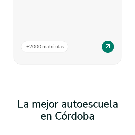
arrow_outward
+
2000
matrículas
La mejor autoescuela
en
Córdoba