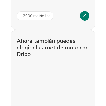
arrow_outward
+
2000
matrículas
Ahora también puedes
elegir el carnet de moto con
Dribo.