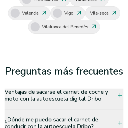
arrow_outward
arrow_outward
arrow_outward
Valencia
Vigo
Vila-seca
arrow_outward
Vilafranca del Penedès
Preguntas
más frecuentes
Ventajas de sacarse el carnet de coche y
add
moto con la autoescuela digital Dribo
¿Dónde me puedo sacar el carnet de
add
conducir con la autoescuela Dribo?