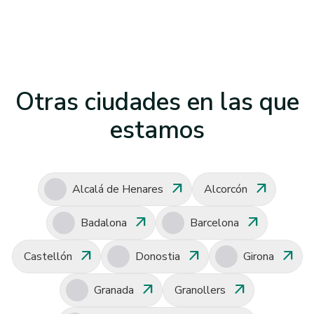
Otras ciudades en las que
estamos
arrow_outward
arrow_outward
Alcalá de Henares
Alcorcón
arrow_outward
arrow_outward
Badalona
Barcelona
arrow_outward
arrow_outward
arrow_outward
Castellón
Donostia
Girona
arrow_outward
arrow_outward
Granada
Granollers