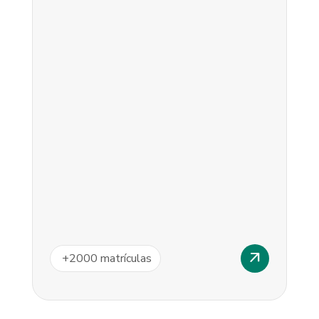
arrow_outward
+
2000
matrículas