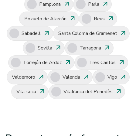
arrow_outward
arrow_outward
Pamplona
Parla
arrow_outward
arrow_outward
Pozuelo de Alarcón
Reus
arrow_outward
arrow_outward
Sabadell
Santa Coloma de Gramenet
arrow_outward
arrow_outward
Sevilla
Tarragona
arrow_outward
arrow_outward
Torrejón de Ardoz
Tres Cantos
arrow_outward
arrow_outward
arrow_outward
Valdemoro
Valencia
Vigo
arrow_outward
arrow_outward
Vila-seca
Vilafranca del Penedès