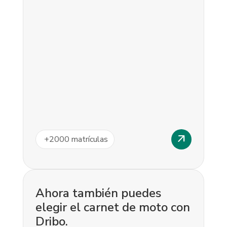
arrow_outward
+
2000
matrículas
Ahora también puedes
elegir el carnet de moto con
Dribo.