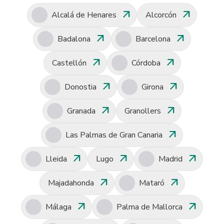
arrow_outward
arrow_outward
Alcalá de Henares
Alcorcón
arrow_outward
arrow_outward
Badalona
Barcelona
arrow_outward
arrow_outward
Castellón
Córdoba
arrow_outward
arrow_outward
Donostia
Girona
arrow_outward
arrow_outward
Granada
Granollers
arrow_outward
Las Palmas de Gran Canaria
arrow_outward
arrow_outward
arrow_outward
Lleida
Lugo
Madrid
arrow_outward
arrow_outward
Majadahonda
Mataró
arrow_outward
arrow_outward
Málaga
Palma de Mallorca