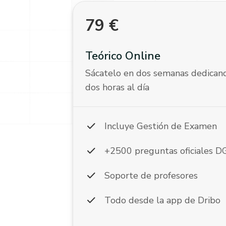
79
€
Teórico Online
Sácatelo en dos semanas dedican
dos horas al día
check
Incluye Gestión de Examen
check
+2500 preguntas oficiales 
check
Soporte de profesores
check
Todo desde la app de Dribo