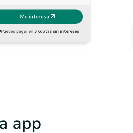
arrow_outward
Me interesa
Puedes pagar en
3 cuotas sin intereses
a app