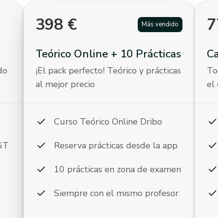
398
€
7
Más vendido
Teórico Online + 10 Prácticas
C
do
¡El pack perfecto! Teórico y prácticas
To
al mejor precio
el
check
chec
Curso Teórico Online Dribo
check
chec
DGT
Reserva prácticas desde la app
check
chec
10 prácticas en zona de examen
check
chec
Siempre con el mismo profesor