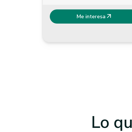
arrow_outward
Me interesa
Lo qu