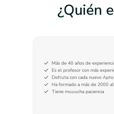
¿Quién e
check
Más de 40 años de experienci
check
Es el profesor con más experi
check
Disfruta con cada nuevo Apto 
check
Ha formado a más de 2000 a
check
Tiene muuucha paciencia