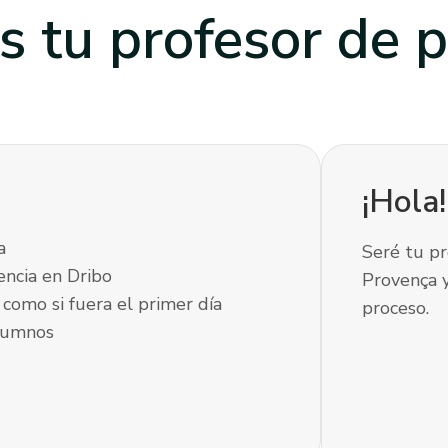
s tu profesor
de p
¡Hola
a
Seré tu pr
encia en Dribo
Provença 
como si fuera el primer día
proceso.
lumnos