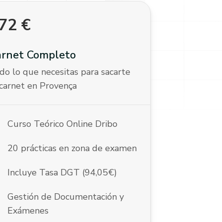
72
€
arnet Completo
do lo que necesitas para sacarte
 carnet en Provença
k
Curso Teórico Online Dribo
k
20 prácticas en zona de examen
k
Incluye Tasa DGT (94,05€)
k
Gestión de Documentación y
Exámenes