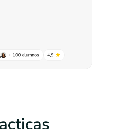
star
+
100
alumnos
4,9
acticas