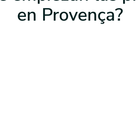
en Provença
?