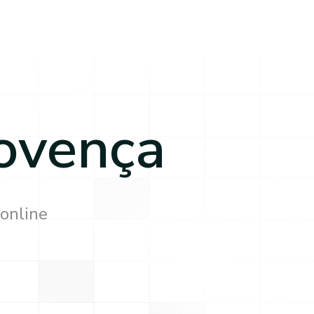
ovença
 online