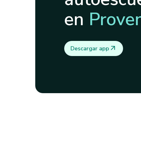
en
Prove
arrow_outward
Descargar app