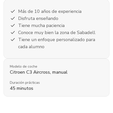
check
Más de 10 años de experiencia
check
Disfruta enseñando
check
Tiene mucha paciencia
check
Conoce muy bien la zona de Sabadell
check
Tiene un enfoque personalizado para
cada alumno
Modelo de coche
Citroen
C3 Aircross
,
manual
Duración prácticas
45
minutos