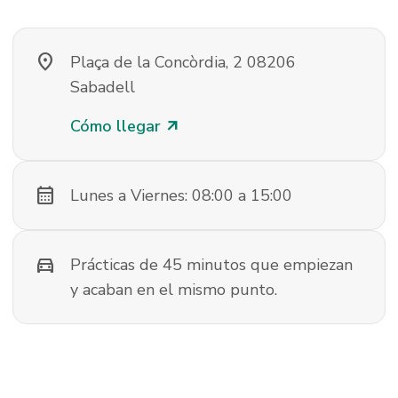
location_on
Plaça de la Concòrdia, 2 08206
Sabadell
Cómo llegar
arrow_outward
calendar_month
Lunes a Viernes: 08:00 a 15:00
directions_car
Prácticas de 45 minutos que empiezan
y acaban en el mismo punto.