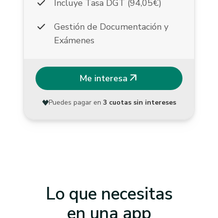
check
Incluye Tasa DGT (94,05€)
check
Gestión de Documentación y
Exámenes
arrow_outward
Me interesa
Puedes pagar en
3 cuotas sin intereses
Lo que necesitas
en una app