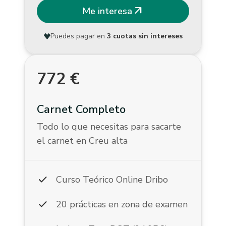
arrow_outward
Me interesa
Puedes pagar en
3 cuotas sin intereses
772
€
Carnet Completo
Todo lo que necesitas para sacarte
el carnet en Creu alta
check
Curso Teórico Online Dribo
check
20 prácticas en zona de examen