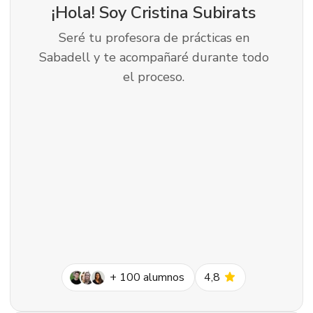
¡Hola! Soy
Cristina Subirats
Seré tu profesora de prácticas en
Sabadell y te acompañaré durante todo
el proceso.
star
+
100
alumnos
4,8