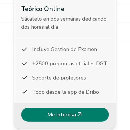
Teórico Online
Sácatelo en dos semanas dedicando
dos horas al día
check
Incluye Gestión de Examen
check
+2500 preguntas oficiales DGT
check
Soporte de profesores
check
Todo desde la app de Dribo
arrow_outward
Me interesa