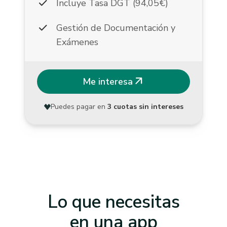
check
Incluye Tasa DGT (94,05€)
check
Gestión de Documentación y
Exámenes
arrow_outward
Me interesa
Puedes pagar en
3 cuotas sin intereses
Lo que necesitas
en una app