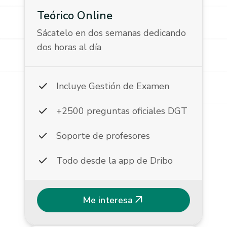
Teórico Online
Sácatelo en dos semanas dedicando
dos horas al día
check
Incluye Gestión de Examen
check
+2500 preguntas oficiales DGT
check
Soporte de profesores
check
Todo desde la app de Dribo
arrow_outward
Me interesa