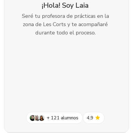
¡Hola! Soy
Laia
Seré tu profesora de prácticas en la
zona de Les Corts y te acompañaré
durante todo el proceso.
star
+
121
alumnos
4,9