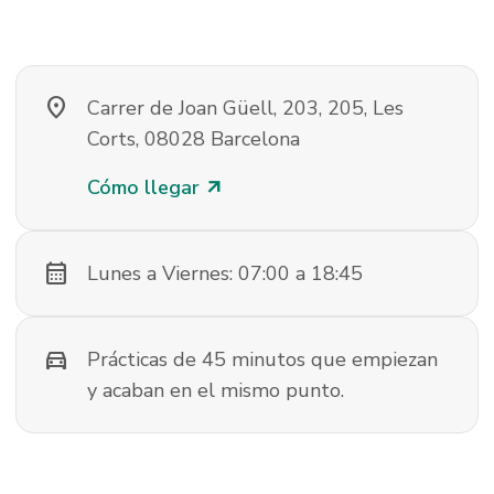
location_on
Carrer de Joan Güell, 203, 205, Les
Corts, 08028 Barcelona
Cómo llegar
arrow_outward
calendar_month
Lunes a Viernes: 07:00 a 18:45
directions_car
Prácticas de 45 minutos que empiezan
y acaban en el mismo punto.