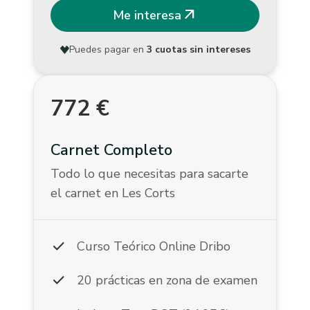
arrow_outward
Me interesa
Puedes pagar en
3 cuotas sin intereses
772
€
Carnet Completo
Todo lo que necesitas para sacarte
el carnet en Les Corts
check
Curso Teórico Online Dribo
check
20 prácticas en zona de examen