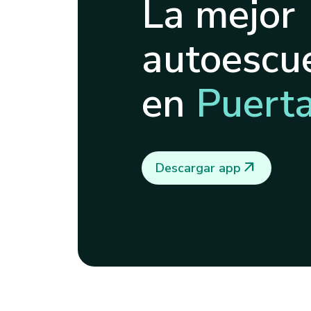
La mejor
autoescue
en
Puerta
arrow_outward
Descargar app