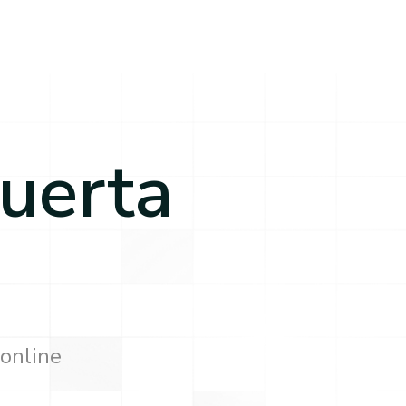
uerta
 online