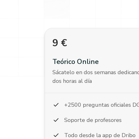
9
€
Teórico Online
Sácatelo en dos semanas dedican
dos horas al día
check
+2500 preguntas oficiales 
check
Soporte de profesores
check
Todo desde la app de Dribo