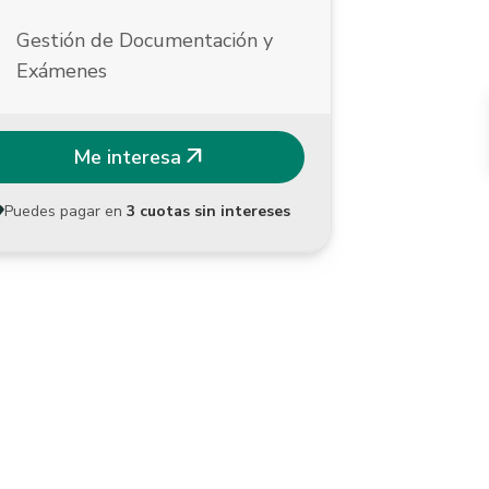
k
Gestión de Documentación y
Exámenes
arrow_outward
Me interesa
Puedes pagar en
3 cuotas sin intereses