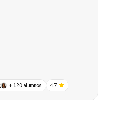
star
+
120
alumnos
4,7