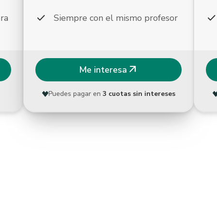
check
chec
ra
Siempre con el mismo profesor
arrow_outward
Me interesa
Puedes pagar en
3 cuotas sin intereses