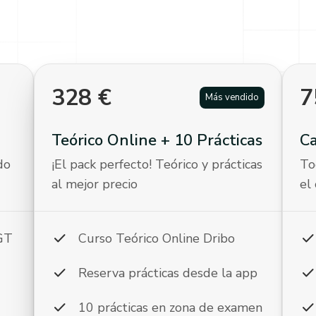
328
€
7
Más vendido
Teórico Online + 10 Prácticas
C
do
¡El pack perfecto! Teórico y prácticas
To
al mejor precio
el
check
chec
DGT
Curso Teórico Online Dribo
check
chec
Reserva prácticas desde la app
check
chec
10 prácticas en zona de examen