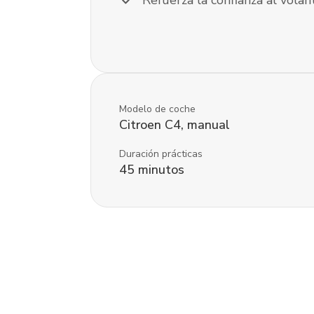
check
Refuerza la confianza al volan
Modelo de coche
Citroen
C4
,
manual
Duración prácticas
45
minutos