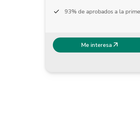
check
93% de aprobados a la prime
arrow_outward
Me interesa