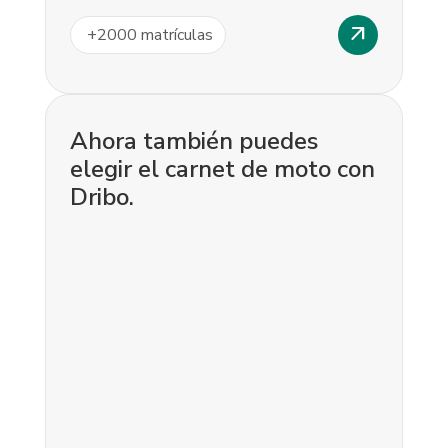
arrow_outward
+
2000
matrículas
Ahora también puedes
elegir el carnet de moto con
Dribo.