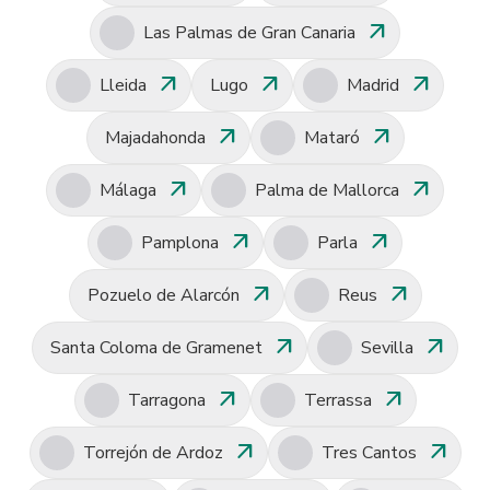
arrow_outward
Las Palmas de Gran Canaria
arrow_outward
arrow_outward
arrow_outward
Lleida
Lugo
Madrid
arrow_outward
arrow_outward
Majadahonda
Mataró
arrow_outward
arrow_outward
Málaga
Palma de Mallorca
arrow_outward
arrow_outward
Pamplona
Parla
arrow_outward
arrow_outward
Pozuelo de Alarcón
Reus
arrow_outward
arrow_outward
Santa Coloma de Gramenet
Sevilla
arrow_outward
arrow_outward
Tarragona
Terrassa
arrow_outward
arrow_outward
Torrejón de Ardoz
Tres Cantos