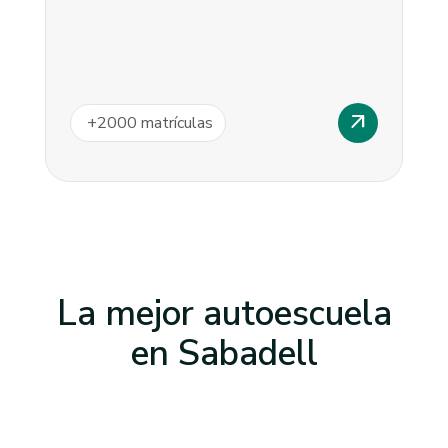
arrow_outward
+
2000
matrículas
La mejor autoescuela
en
Sabadell