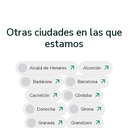
Otras ciudades en las que
estamos
arrow_outward
arrow_outward
Alcalá de Henares
Alcorcón
arrow_outward
arrow_outward
Badalona
Barcelona
arrow_outward
arrow_outward
Castellón
Córdoba
arrow_outward
arrow_outward
Donostia
Girona
arrow_outward
arrow_outward
Granada
Granollers