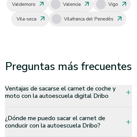
arrow_outward
arrow_outward
arrow_outward
Valdemoro
Valencia
Vigo
arrow_outward
arrow_outward
Vila-seca
Vilafranca del Penedès
Preguntas
más frecuentes
Ventajas de sacarse el carnet de coche y
add
moto con la autoescuela digital Dribo
¿Dónde me puedo sacar el carnet de
add
conducir con la autoescuela Dribo?