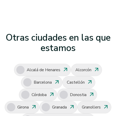
Otras ciudades en las que
estamos
arrow_outward
arrow_outward
Alcalá de Henares
Alcorcón
arrow_outward
arrow_outward
Barcelona
Castellón
arrow_outward
arrow_outward
Córdoba
Donostia
arrow_outward
arrow_outward
arrow_outward
Girona
Granada
Granollers