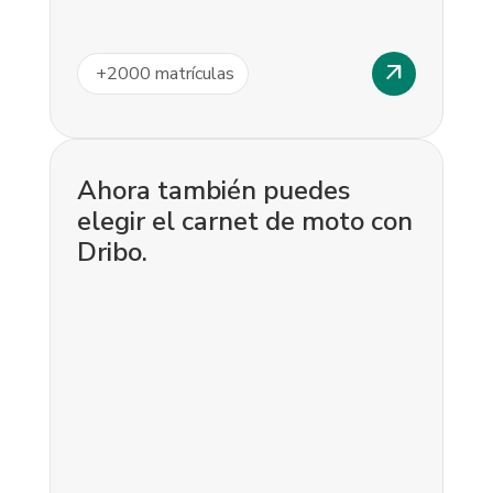
arrow_outward
+
2000
matrículas
Ahora también puedes
elegir el carnet de moto con
Dribo.