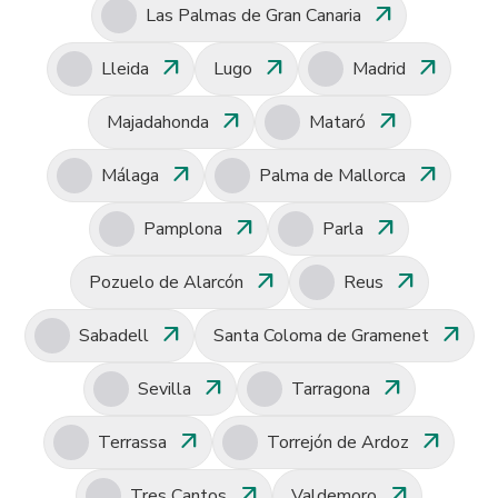
arrow_outward
Las Palmas de Gran Canaria
arrow_outward
arrow_outward
arrow_outward
Lleida
Lugo
Madrid
arrow_outward
arrow_outward
Majadahonda
Mataró
arrow_outward
arrow_outward
Málaga
Palma de Mallorca
arrow_outward
arrow_outward
Pamplona
Parla
arrow_outward
arrow_outward
Pozuelo de Alarcón
Reus
arrow_outward
arrow_outward
Sabadell
Santa Coloma de Gramenet
arrow_outward
arrow_outward
Sevilla
Tarragona
arrow_outward
arrow_outward
Terrassa
Torrejón de Ardoz
arrow_outward
arrow_outward
Tres Cantos
Valdemoro