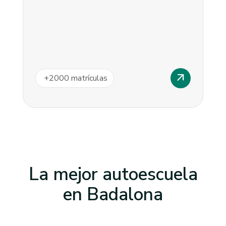
arrow_outward
+
2000
matrículas
La mejor autoescuela
en
Badalona