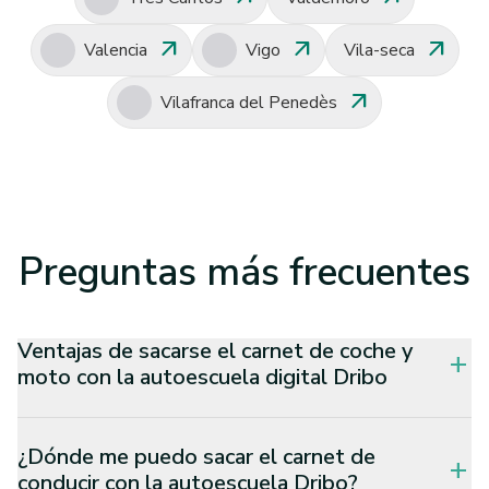
arrow_outward
arrow_outward
arrow_outward
Valencia
Vigo
Vila-seca
arrow_outward
Vilafranca del Penedès
Preguntas
más frecuentes
Ventajas de sacarse el carnet de coche y
add
moto con la autoescuela digital Dribo
¿Dónde me puedo sacar el carnet de
add
conducir con la autoescuela Dribo?