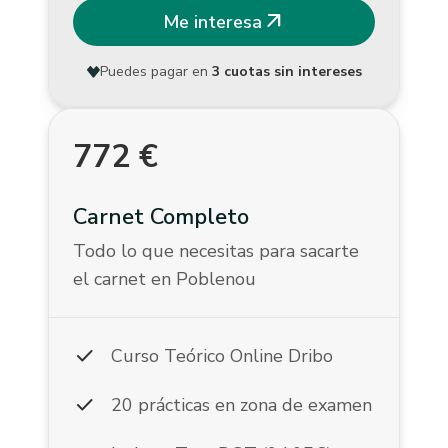
arrow_outward
Me interesa
Puedes pagar en
3 cuotas sin intereses
772
€
Carnet Completo
Todo lo que necesitas para sacarte
el carnet en Poblenou
check
Curso Teórico Online Dribo
check
20 prácticas en zona de examen