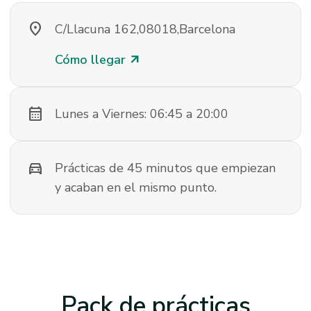
location_on
C/Llacuna 162,08018,Barcelona
Cómo llegar
arrow_outward
calendar_month
Lunes a Viernes: 06:45 a 20:00
directions_car
Prácticas de 45 minutos que empiezan
y acaban en el mismo punto.
Pack de prácticas