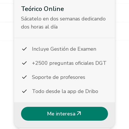
Teórico Online
Sácatelo en dos semanas dedicando
dos horas al día
check
Incluye Gestión de Examen
check
+2500 preguntas oficiales DGT
check
Soporte de profesores
check
Todo desde la app de Dribo
arrow_outward
Me interesa