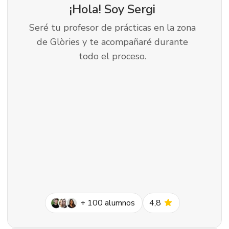
¡Hola! Soy
Sergi
Seré tu profesor de prácticas en la zona
de Glòries y te acompañaré durante
todo el proceso.
star
+
100
alumnos
4,8