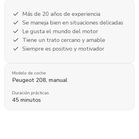
check
Más de 20 años de experiencia
check
Se maneja bien en situaciones delicadas
check
Le gusta el mundo del motor
check
Tiene un trato cercano y amable
check
Siempre es positivo y motivador
Modelo de coche
Peugeot
208
,
manual
Duración prácticas
45
minutos