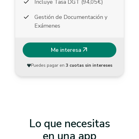
check
Incluye Tasa DGT (94,05€)
check
Gestión de Documentación y
Exámenes
arrow_outward
Me interesa
Puedes pagar en
3 cuotas sin intereses
Lo que necesitas
en una app