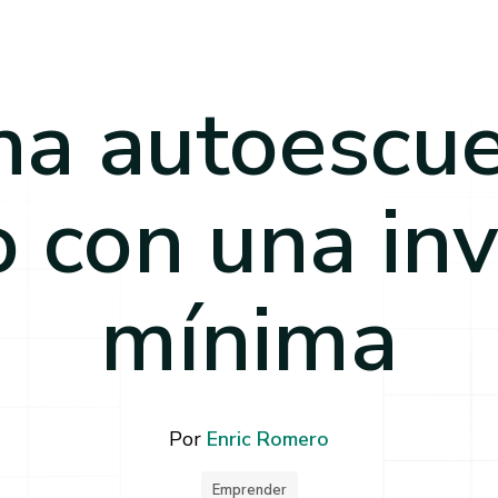
na autoescu
o con una inv
mínima
Por
Enric Romero
Emprender