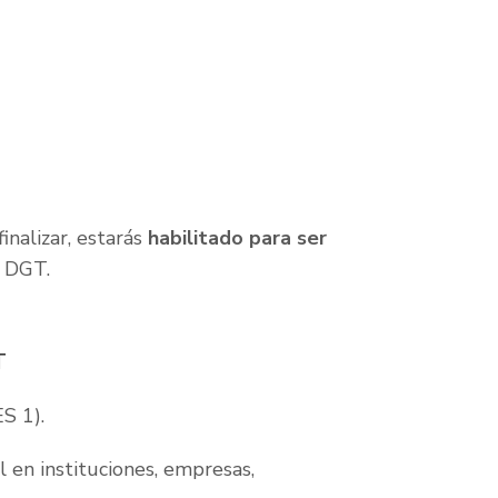
 finalizar, estarás
habilitado para ser
o DGT.
T
S 1).
al en instituciones, empresas,