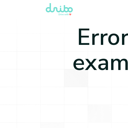
Erro
exam