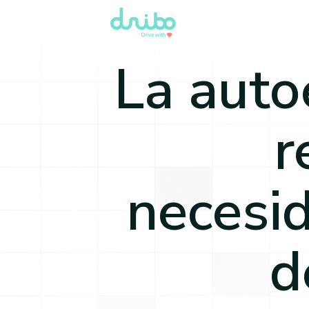
La auto
r
necesi
d