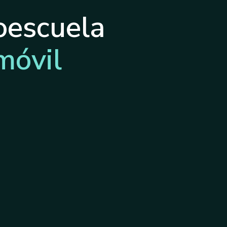
oescuela
móvil