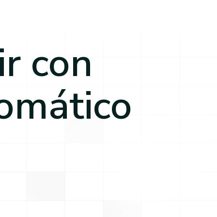
ir con
omático