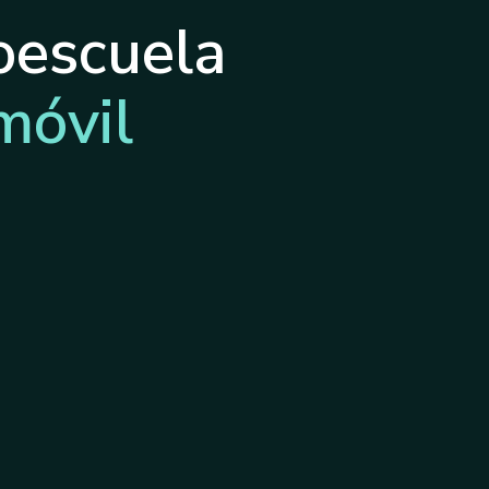
oescuela
móvil