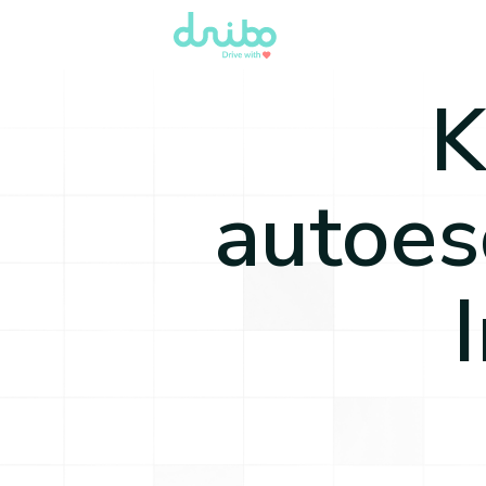
K
autoes