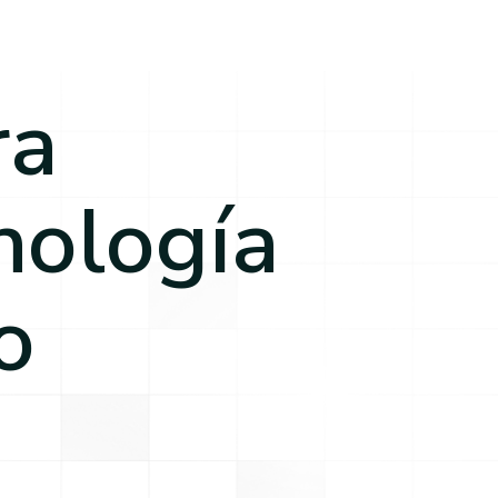
ra
nología
o