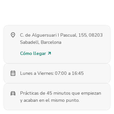
location_on
C. de Alguersuari I Pascual, 155, 08203
Sabadell, Barcelona
Cómo llegar
arrow_outward
calendar_month
Lunes a Viernes: 07:00 a 16:45
directions_car
Prácticas de 45 minutos que empiezan
y acaban en el mismo punto.