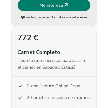
arrow_outward
Me interesa
Puedes pagar en
3 cuotas sin intereses
772
€
Carnet Completo
Todo lo que necesitas para sacarte
el carnet en Sabadell Estació
check
Curso Teórico Online Dribo
check
20 prácticas en zona de examen