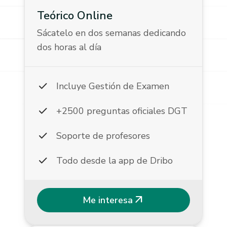
Teórico Online
Sácatelo en dos semanas dedicando
dos horas al día
check
Incluye Gestión de Examen
check
+2500 preguntas oficiales DGT
check
Soporte de profesores
check
Todo desde la app de Dribo
arrow_outward
Me interesa