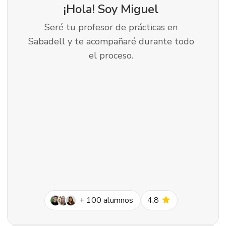
¡Hola! Soy
Miguel
Seré tu profesor de prácticas en
Sabadell y te acompañaré durante todo
el proceso.
star
+
100
alumnos
4,8