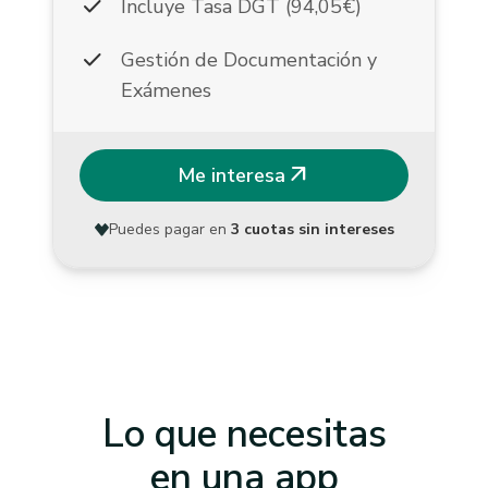
check
Incluye Tasa DGT (94,05€)
check
Gestión de Documentación y
Exámenes
arrow_outward
Me interesa
Puedes pagar en
3 cuotas sin intereses
Lo que necesitas
en una app