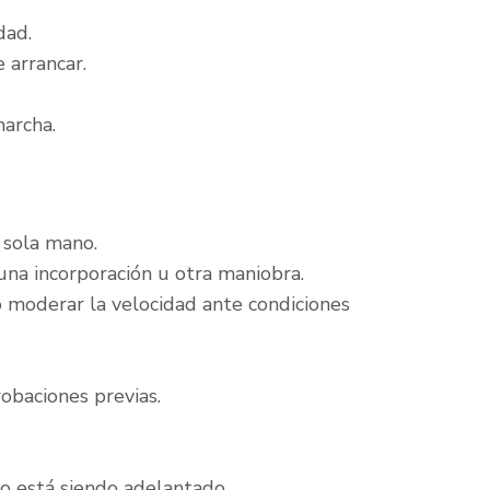
dad.
 arrancar.
marcha.
 sola mano.
una incorporación u otra maniobra.
o moderar la velocidad ante condiciones
obaciones previas.
do está siendo adelantado.