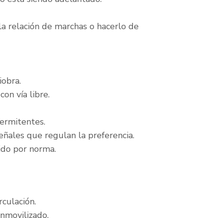
la relación de marchas o hacerlo de
iobra.
on vía libre.
termitentes.
señales que regulan la preferencia.
ido por norma.
rculación.
inmovilizado.