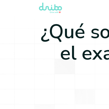
¿Qué so
el ex